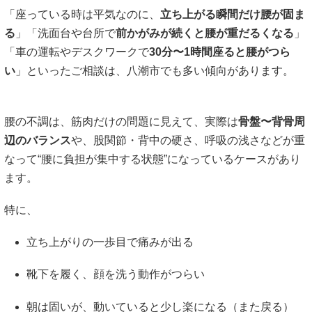
「座っている時は平気なのに、
立ち上がる瞬間だけ腰が固ま
る
」「洗面台や台所で
前かがみが続くと腰が重だるくなる
」
「車の運転やデスクワークで
30分〜1時間座ると腰がつら
い
」といったご相談は、八潮市でも多い傾向があります。
腰の不調は、筋肉だけの問題に見えて、実際は
骨盤〜背骨周
辺のバランス
や、股関節・背中の硬さ、呼吸の浅さなどが重
なって“腰に負担が集中する状態”になっているケースがあり
ます。
特に、
立ち上がりの一歩目で痛みが出る
靴下を履く、顔を洗う動作がつらい
朝は固いが、動いていると少し楽になる（また戻る）