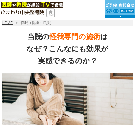
HOME
怪我（捻挫・打撲）
当院の
怪我専門の施術
は
なぜ？こんなにも効果が
実感できるのか？