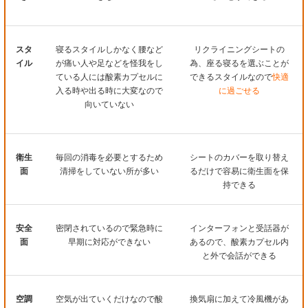
スタ
寝るスタイルしかなく腰など
リクライニングシートの
イル
が痛い人や足などを怪我をし
為、座る寝るを選ぶことが
ている人には酸素カプセルに
できるスタイルなので
快適
入る時や出る時に大変なので
に過ごせる
向いていない
衛生
毎回の消毒を必要とするため
シートのカバーを取り替え
面
清掃をしていない所が多い
るだけで容易に衛生面を保
持できる
安全
密閉されているので緊急時に
インターフォンと受話器が
面
早期に対応ができない
あるので、酸素カプセル内
と外で会話ができる
空調
空気が出ていくだけなので酸
換気扇に加えて冷風機があ