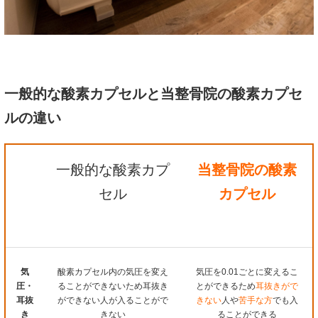
一般的な酸素カプセルと当整骨院の酸素カプセ
ルの違い
一般的な酸素カプ
当整骨院の酸素
セル
カプセル
気
酸素カプセル内の気圧を変え
気圧を0.01ごとに変えるこ
圧・
ることができないため耳抜き
とができるため
耳抜きがで
耳抜
ができない人が入ることがで
きない
人や
苦手な方
でも入
き
きない
ることができる