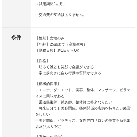
（試用期間3ヶ月）
※交通費の支給はありません。
条件
【性別】女性のみ
【年齢】25歳まで（高校生可）
【勤務日数】週1日からOK
【性格】
・明るく誰とも笑顔で会話ができる
・常に前向きに自ら行動や質問ができる
【積極的採用】
・エステ、ダイエット、美容、整体、マッサージ、ピラテ
ィスに興味がある
・柔道整復師、鍼灸師、整体師に将来なりたい
・将来自分でも美容関係、整体関係の店舗を持ちたい経営
をしたい
※美容関係、ピラティス、女性専門サロンの事業を新規出
店及び拡大予定