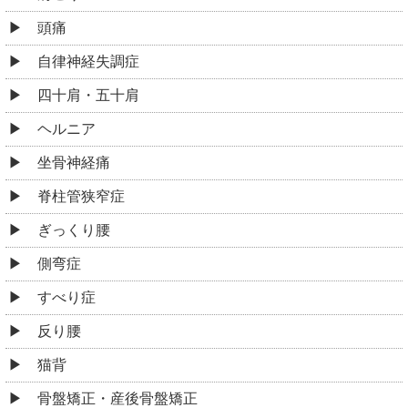
頭痛
自律神経失調症
四十肩・五十肩
ヘルニア
坐骨神経痛
脊柱管狭窄症
ぎっくり腰
側弯症
すべり症
反り腰
猫背
骨盤矯正・産後骨盤矯正