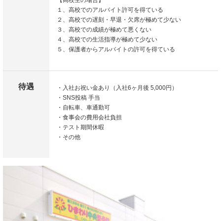
【高校生の場合】
１、高校でのアルバイト許可を得ている
２、高校での遅刻・早退・欠席が極めて少ない
３、高校での成績が極めて悪くない
４、高校での生活指導が極めて少ない
５、保護者からアルバイトの許可を得ている
待遇
・入社お祝い金あり（入社6ヶ月後 5,000円）
・SNS投稿 手当
・自転車、車通勤可
・食事会の費用会社負担
・テスト期間休暇
・その他